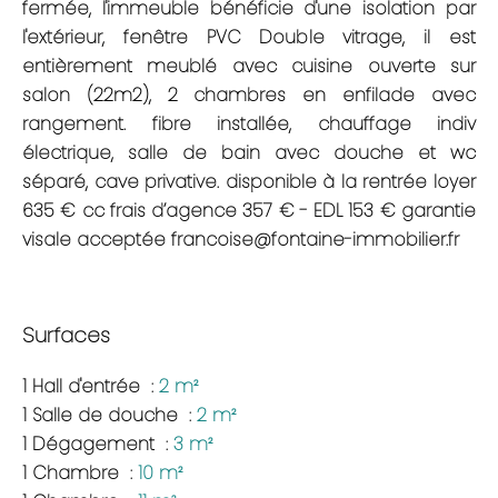
fermée, l'immeuble bénéficie d'une isolation par
l'extérieur, fenêtre PVC Double vitrage, il est
entièrement meublé avec cuisine ouverte sur
salon (22m2), 2 chambres en enfilade avec
rangement. fibre installée, chauffage indiv
électrique, salle de bain avec douche et wc
séparé, cave privative. disponible à la rentrée loyer
635 € cc frais d’agence 357 € - EDL 153 € garantie
visale acceptée francoise@fontaine-immobilier.fr
Surfaces
1 Hall d'entrée
2 m²
1 Salle de douche
2 m²
1 Dégagement
3 m²
1 Chambre
10 m²