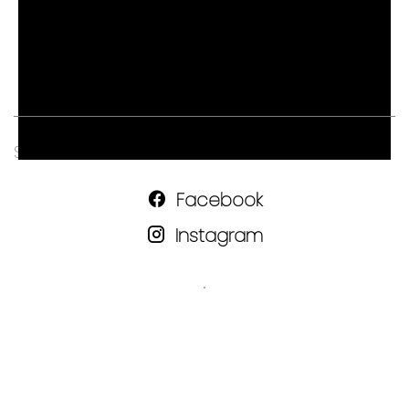
France
+33 4 76 53 53 44
contact@fontaine-immobilier.fr
SUIVEZ-NOUS SUR LES RÉSEAUX
Facebook
Instagram