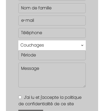
Couchages
J’ai lu et j'accepte la
politique
de confidentialité
de ce site