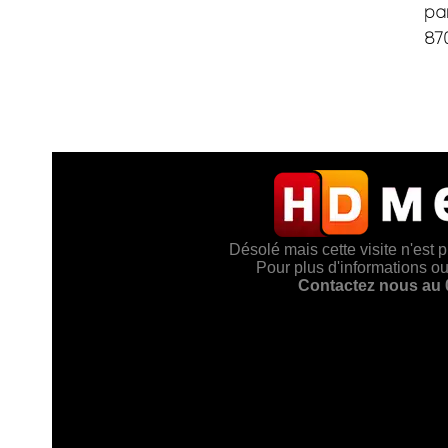
par
87