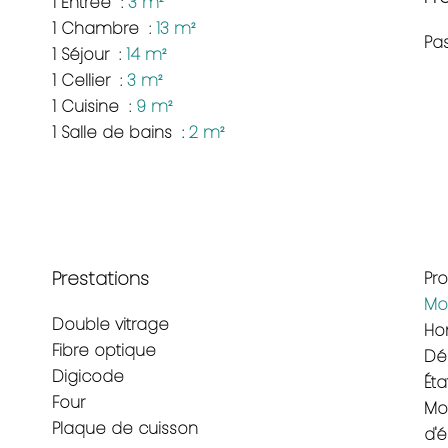
1 Entrée
3 m²
1 Chambre
13 m²
Pas
1 Séjour
14 m²
1 Cellier
3 m²
1 Cuisine
9 m²
1 Salle de bains
2 m²
Prestations
Pr
Mo
Double vitrage
Ho
Fibre optique
Dé
Digicode
Éta
Four
Mo
Plaque de cuisson
d'