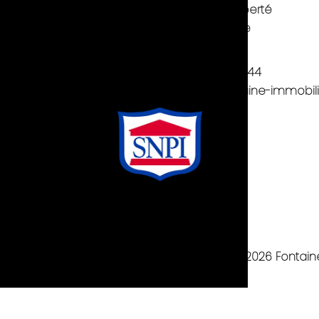
 personnelles
52 rue de la Liberté
38600
Fontaine
ion des cookies
France
s légales
+33 4 76 53 53 44
contact@fontaine-immobilie
 préférences cookies
Design by
Apimo™
©2026 Fontain