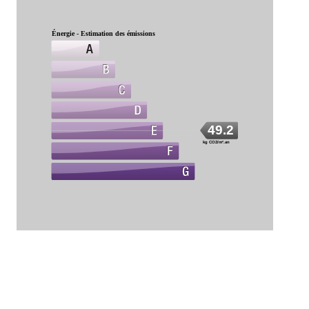
Énergie - Estimation des émissions
49.2
kg CO2/m².an