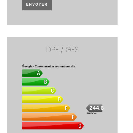
ENVOYER
DPE / GES
Énergie - Consommation conventionnelle
244.6
kWh/m².an