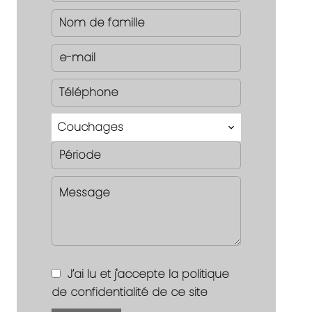
Couchages
J’ai lu et j'accepte la
politique
de confidentialité
de ce site