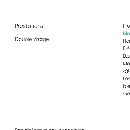
Prestations
Pr
Mo
Double vitrage
Ho
Dé
Éta
Mo
d'
Les
bie
Gé