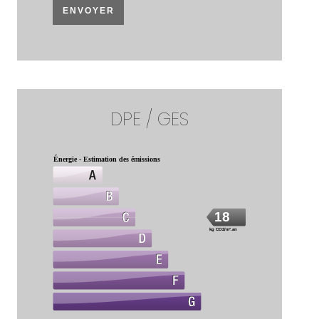
ENVOYER
DPE / GES
Énergie - Estimation des émissions
18
kg CO2/m².an