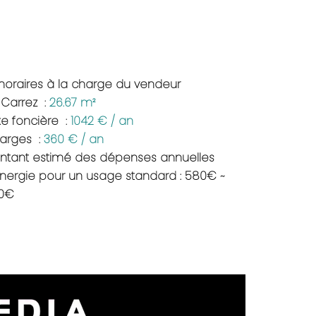
noraires à la charge du vendeur
i Carrez
26.67 m²
xe foncière
1042 € / an
arges
360 € / an
ntant estimé des dépenses annuelles
énergie pour un usage standard : 580€ ~
0€