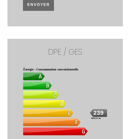
ENVOYER
DPE / GES
Énergie - Consommation conventionnelle
239
kWh/m².an