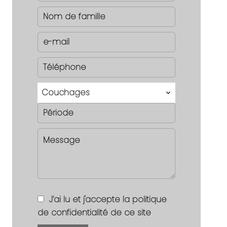
Couchages
J’ai lu et j'accepte la
politique
de confidentialité
de ce site