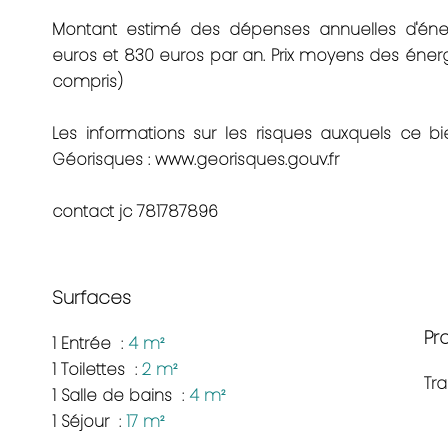
Montant estimé des dépenses annuelles d'éne
euros et 830 euros par an. Prix moyens des éner
compris)
Les informations sur les risques auxquels ce bi
Géorisques : www.georisques.gouv.fr
contact jc 781787896
Surfaces
Pr
1 Entrée
4 m²
1 Toilettes
2 m²
Tr
1 Salle de bains
4 m²
1 Séjour
17 m²