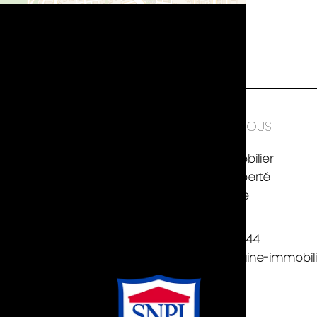
TIONS LÉGALES
CONTACTEZ-NOUS
res
Fontaine Immobilier
 personnelles
52 rue de la Liberté
38600
Fontaine
ion des cookies
France
s légales
+33 4 76 53 53 44
contact@fontaine-immobilie