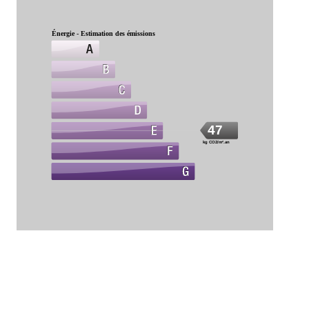
Énergie - Estimation des émissions
47
kg CO2/m².an