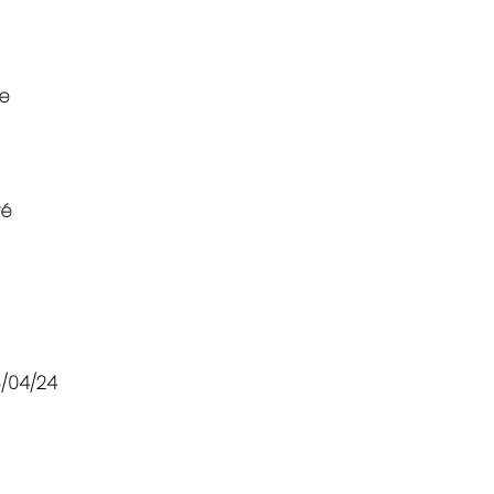
me
ré
8/04/24